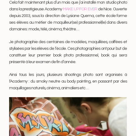
Cela fait maintenant plus d’un mois que j’ai installé mon studio photo
dans la prestigieuse Academy
MAKE UP FOR EVER
de Nice. Ouverte
depuis 2003, sous la direction de Lysiane Quema, cette école forme
ses élèves au métier de maquilleur(se) professionnel(le) dans divers
domaines : mode, télé, cinéma, théâtre…
Je photographie des centaines de modèles, maquillées, coiffées et
stylisées par les élèves de l’école. Ces photographies ont pour but de
constituer leur premier book photo professionnel, book qui sera
présenté à leur examen de fin d’année.
Ainsi tous les jours, plusieurs shootings photo sont organisés à
l’Academy : du smoky neutre au body painting, en passant par des
maquillages naturels, cinéma, animaliers etc …